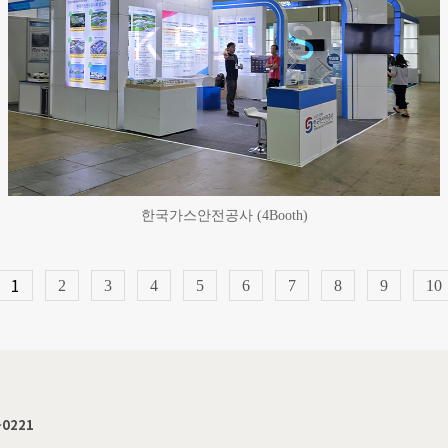
한국가스안전공사 (4Booth)
1
2
3
4
5
6
7
8
9
10
-0221