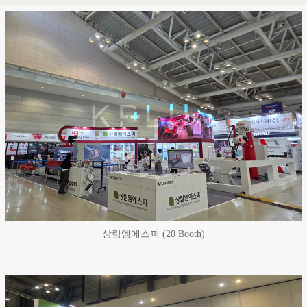
상림엠에스피 (20 Booth)